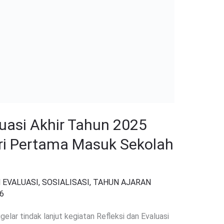
luasi Akhir Tahun 2025
ri Pertama Masuk Sekolah
 EVALUASI
,
SOSIALISASI
,
TAHUN AJARAN
26
lar tindak lanjut kegiatan Refleksi dan Evaluasi