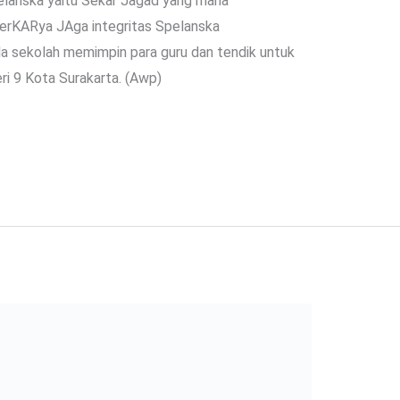
elanska yaitu Sekar Jagad yang mana
erKARya JAga integritas Spelanska
la sekolah memimpin para guru dan tendik untuk
i 9 Kota Surakarta. (Awp)