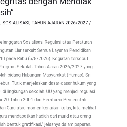
tegritas dengan Menolak
sih”
I
,
SOSIALISASI
,
TAHUN AJARAN 2026/2027
/
lenggaran Sosialisasi Regulasi atau Peraturan
ungutan Liar terkait Semua Layanan Pendidikan
VIII pada Rabu (5/8/2026). Kegiatan tersebut
 Program Sekolah Tahun Ajaran 2026/2027 yang
olah bidang Hubungan Masyarakat (Humas), Sri
sebut, Tutik menjelaskan dasar-dasar hukum yang
i di lingkungan sekolah. UU yang menjadi regulasi
 20 Tahun 2001 dan Peraturan Pemerintah
ri Guru atau momen kenaikan kelas, kita melihat
guru mendapatkan hadiah dari murid atau orang
lah bentuk gratifikasi,” jelasnya dalam paparan.