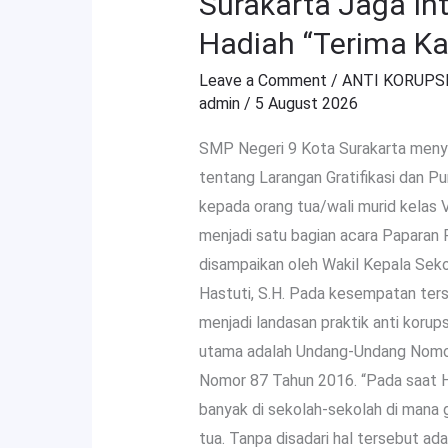
Surakarta Jaga In
“Terima
Kasih”
Hadiah “Terima Ka
Leave a Comment
/
ANTI KORUPS
admin
/
5 August 2026
SMP Negeri 9 Kota Surakarta menye
tentang Larangan Gratifikasi dan P
kepada orang tua/wali murid kelas 
menjadi satu bagian acara Paparan
disampaikan oleh Wakil Kepala Sek
Hastuti, S.H. Pada kesempatan ter
menjadi landasan praktik anti korups
utama adalah Undang-Undang Nomor
Nomor 87 Tahun 2016. “Pada saat Ha
banyak di sekolah-sekolah di mana 
tua. Tanpa disadari hal tersebut ada