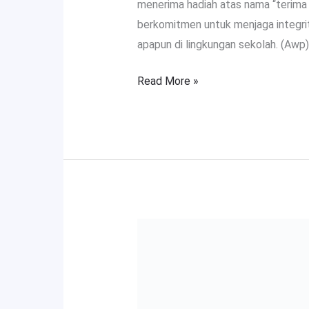
menerima hadiah atas nama “terima 
berkomitmen untuk menjaga integri
apapun di lingkungan sekolah. (Awp)
Read More »
Tindak
Lanjut
Evaluasi
Akhir
Tahun