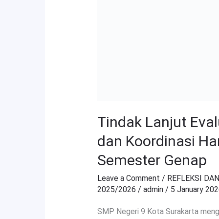
2025
dan
Koordinasi
Hari
Pertama
Masuk
Sekolah
Semester
Tindak Lanjut Eva
Genap
dan Koordinasi Ha
Semester Genap
Leave a Comment
/
REFLEKSI DAN
2025/2026
/
admin
/
5 January 20
SMP Negeri 9 Kota Surakarta mengge