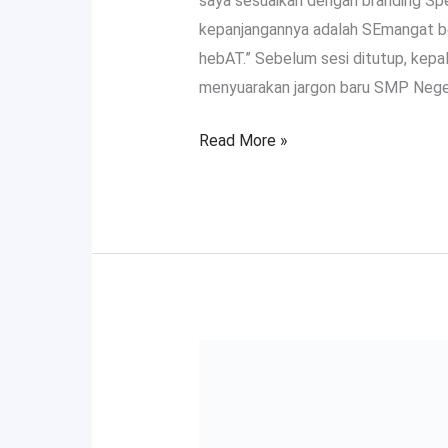
saya sesuaikan dengan branding Sp
kepanjangannya adalah SEmangat b
hebAT.” Sebelum sesi ditutup, kepa
menyuarakan jargon baru SMP Neger
Read More »
Lurah
Pajang
bersama
Dishub