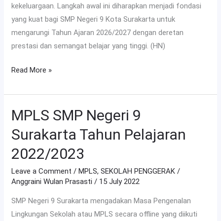
kekeluargaan. Langkah awal ini diharapkan menjadi fondasi
yang kuat bagi SMP Negeri 9 Kota Surakarta untuk
mengarungi Tahun Ajaran 2026/2027 dengan deretan
prestasi dan semangat belajar yang tinggi. (HN)
Read More »
MPLS SMP Negeri 9
MPLS
SMP
Surakarta Tahun Pelajaran
Negeri
2022/2023
9
Surakarta
Leave a Comment
/
MPLS
,
SEKOLAH PENGGERAK
/
Tahun
Anggraini Wulan Prasasti
/
15 July 2022
Pelajaran
SMP Negeri 9 Surakarta mengadakan Masa Pengenalan
2022/2023
Lingkungan Sekolah atau MPLS secara offline yang diikuti