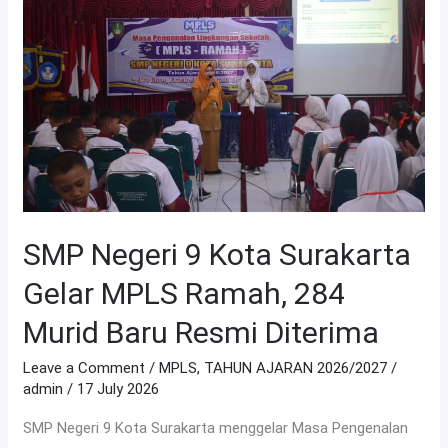
9
Kota
Surakarta
Gelar
MPLS
Ramah,
284
Murid
Baru
SMP Negeri 9 Kota Surakarta
Resmi
Diterima
Gelar MPLS Ramah, 284
Murid Baru Resmi Diterima
Leave a Comment
/
MPLS
,
TAHUN AJARAN 2026/2027
/
admin
/
17 July 2026
SMP Negeri 9 Kota Surakarta menggelar Masa Pengenalan