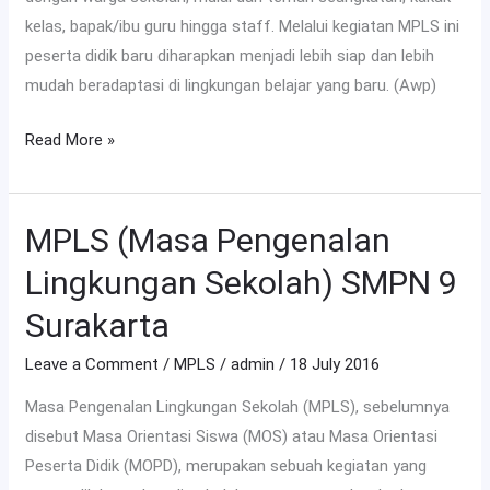
kelas, bapak/ibu guru hingga staff. Melalui kegiatan MPLS ini
peserta didik baru diharapkan menjadi lebih siap dan lebih
mudah beradaptasi di lingkungan belajar yang baru. (Awp)
Read More »
MPLS (Masa Pengenalan
MPLS
(Masa
Lingkungan Sekolah) SMPN 9
Pengenalan
Surakarta
Lingkungan
Sekolah)
Leave a Comment
/
MPLS
/
admin
/
18 July 2016
SMPN
Masa Pengenalan Lingkungan Sekolah (MPLS), sebelumnya
9
disebut Masa Orientasi Siswa (MOS) atau Masa Orientasi
Surakarta
Peserta Didik (MOPD), merupakan sebuah kegiatan yang