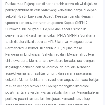
Puskesmas Pajang dan di hari terakhir siswa-siswi diajak ke
pabrik pembuatan kain batik yang kebetulan hanya di depan
sekolah (Batik Lawasan Jagad). Kegiatan dimulai dengan
upacara bendera, instrukstur upacara Kepala SMPN 9
Surakarta Ibu. Mulyati, S.Pd,M.M dan secara simbolik
penyematan id card menandakan MPLS SMPN 9 Surakarta
telah dibuka diikuti peserta MPLS lainnya. Mengacu pada
Permendikbud nomor 18 tahun 2016, tujuan Masa
Pengenalan Lingkungan Sekolah adalah: Mengenali potensi
diri siswa baru; Membantu siswa baru beradaptasi dengan
lingkungan sekolah dan sekitarnya, antara lain terhadap
aspek keamanan, fasilitas umum, dan sarana prasarana
sekolah; Menumbuhkan motivasi, semangat, dan cara belajar
efektif sebagai siswa baru; Mengembangkan interaksi
positif antarsiswa dan warga sekolah lainnya; Menumbuhkan
perilaku positif antara lain kejujuran, kemandirian, sikap
saling menghargai, menghormati keanekaragaman dan