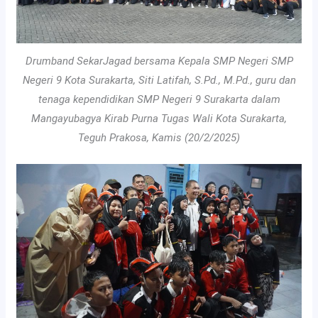
Drumband SekarJagad bersama Kepala SMP Negeri SMP
Negeri 9 Kota Surakarta, Siti Latifah, S.Pd., M.Pd., guru dan
tenaga kependidikan SMP Negeri 9 Surakarta dalam
Mangayubagya Kirab Purna Tugas Wali Kota Surakarta,
Teguh Prakosa, Kamis (20/2/2025)