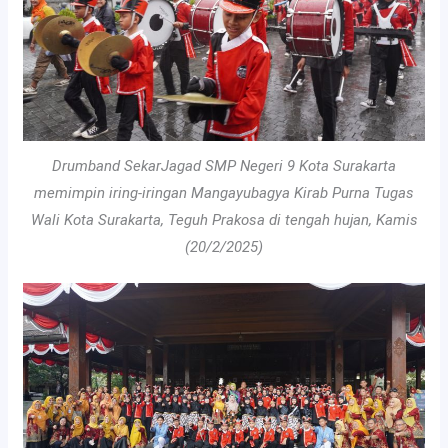
Drumband SekarJagad SMP Negeri 9 Kota Surakarta
memimpin iring-iringan Mangayubagya Kirab Purna Tugas
Wali Kota Surakarta, Teguh Prakosa di tengah hujan, Kamis
(20/2/2025)