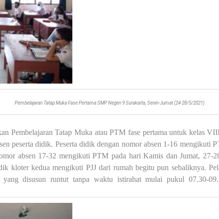
Pembelajaran Tatap Muka Fase Pertama SMP Negeri 9 Surakarta, Senin-Jumat (24-28/5/2021)
kan Pembelajaran Tatap Muka atau PTM fase pertama untuk kelas VI
bsen peserta didik. Peserta didik dengan nomor absen 1-16 mengikuti 
omor absen 17-32 mengikuti PTM pada hari Kamis dan Jumat, 27-28 
dik kloter kedua mengikuti PJJ dari rumah begitu pun sebaliknya. 
n yang disusun runtut tanpa waktu istirahat mulai pukul 07.30-0